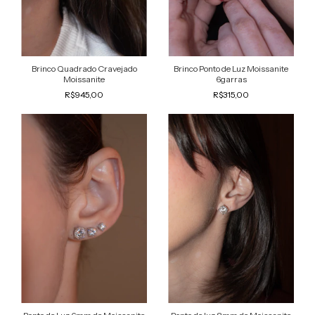
Brinco Quadrado Cravejado
Brinco Ponto de Luz Moissanite
Moissanite
6garras
R$945,00
R$315,00