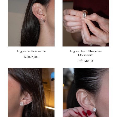
Argola Heart Shape em
Argola de Moissanite
Moissanite
R$875,00
R$1.137,00