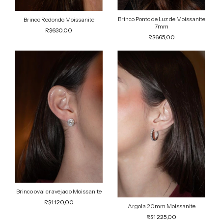
Brinco Ponto de Luz de Moissanite
Brinco Redondo Moissanite
7mm
R$630,00
R$665,00
Brinco oval cravejado Moissanite
R$1.120,00
Argola 20mm Moissanite
R$1.225,00