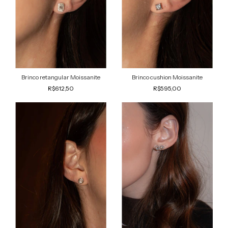
Brinco retangular Moissanite
Brinco cushion Moissanite
R$612,50
R$595,00