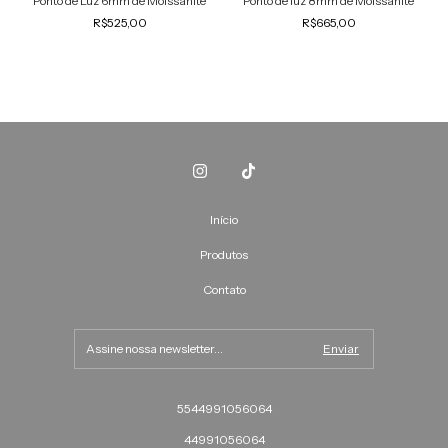
Ponto de Luz 6mm de Moissanite
Ponto de luz 8mm de Moissanite
R$525,00
R$665,00
Início
Produtos
Contato
5544991056064
44991056064