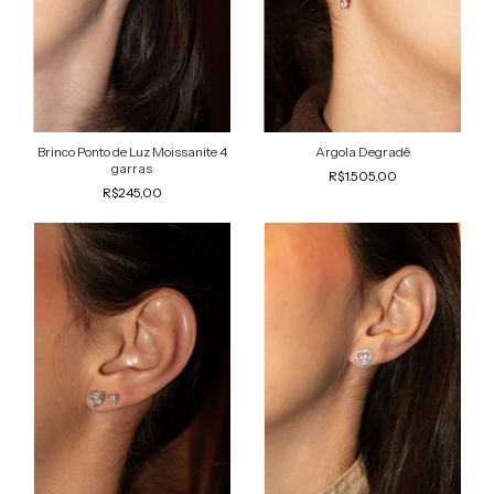
Argola Degradê
Brinco Ponto de Luz Moissanite 4
garras
R$1.505,00
R$245,00