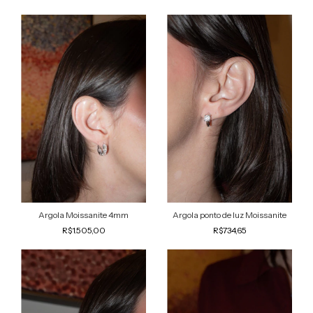
Argola Moissanite 4mm
Argola ponto de luz Moissanite
R$1.505,00
R$734,65